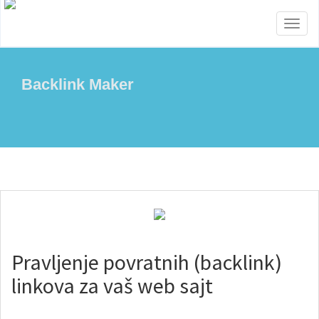
Toggl
naviga
Backlink Maker
Pravljenje povratnih (backlink)
linkova za vaš web sajt