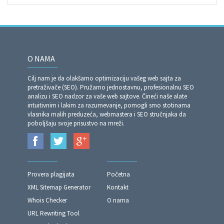
O NAMA
Cilj nam je da olakšamo optimizaciju vašeg web sajta za
pretraživače (SEO). Pružamo jednostavnu, profesionalnu SEO
analizu i SEO nadzor za vaše web sajtove. Čineći naše alate
intuitivnim i lakim za razumevanje, pomogli smo stotinama
vlasnika malih preduzeća, webmastera i SEO stručnjaka da
poboljšaju svoje prisustvo na mreži.
Provera plagijata
Početna
XML Sitemap Generator
Kontakt
Whois Checker
O nama
URL Rewriting Tool